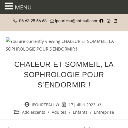
MENU
Skip
06 63 28 66 68
ipourteau@hotmail.com
to
content
CHALEUR ET SOMMEIL, LA
SOPHROLOGIE POUR
S’ENDORMIR !
Auteur/autrice
Publication
IPOURTEAU
17 juillet 2023
de
publiée :
Post
Adolescents
/
Adultes
/
Enfants
/
Entreprise
la
category:
publication :